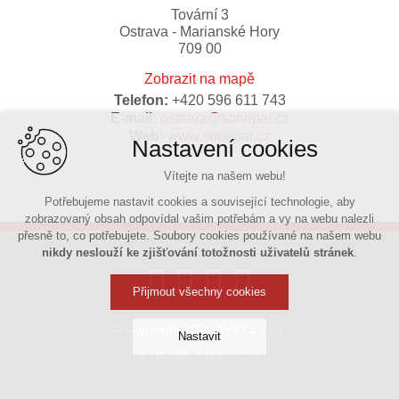
Tovární 3
Ostrava - Marianské Hory
709 00
Zobrazit na mapě
Telefon:
+420 596 611 743
E-mail:
ostrava@sonepar.cz
Web:
www.sonepar.cz
Nastavení cookies
Vítejte na našem webu!
Potřebujeme nastavit cookies a související technologie, aby
zobrazovaný obsah odpovídal vašim potřebám a vy na webu nalezli
přesně to, co potřebujete. Soubory cookies používané na našem webu
nikdy neslouží ke zjišťování totožnosti uživatelů stránek
.
Přijmout všechny cookies
© Copyright 2026 ARKYS s.r.o.
Nastavit
VYTVOŘIL XART.CZ
Technická cookies