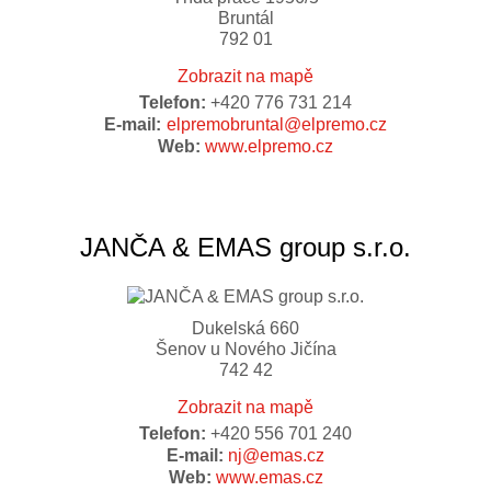
Bruntál
792 01
Zobrazit na mapě
Telefon:
+420 776 731 214
E-mail:
elpremobruntal@elpremo.cz
Web:
www.elpremo.cz
JANČA & EMAS group s.r.o.
Dukelská 660
Šenov u Nového Jičína
742 42
Zobrazit na mapě
Telefon:
+420 556 701 240
E-mail:
nj@emas.cz
Web:
www.emas.cz