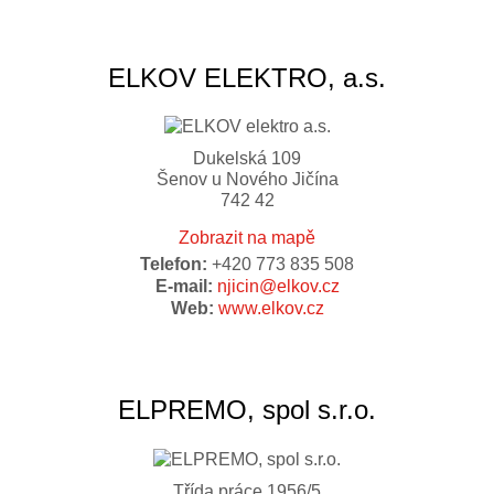
ELKOV ELEKTRO, a.s.
Dukelská 109
Šenov u Nového Jičína
742 42
Zobrazit na mapě
Telefon:
+420 773 835 508
E-mail:
njicin@elkov.cz
Web:
www.elkov.cz
ELPREMO, spol s.r.o.
Třída práce 1956/5