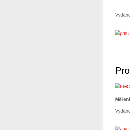
Vydáno
U
Pro
Měření
Vydáno
U