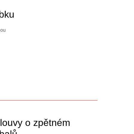
obku
nou
louvy o zpětném