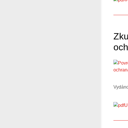
Zku
och
Vydáno
U