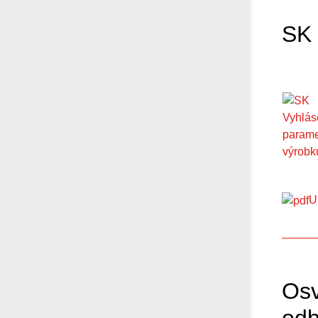
SK 
U
Osv