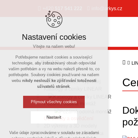
+420
517 541 222
info@arkys.cz
Nastavení cookies
Vítejte na našem webu!
Potřebujeme nastavit cookies a související
LINEAR
LI
technologie, aby zobrazovaný obsah odpovídal
vašim potřebám a vy na webu nalezli přesně to, co
LINEAR+
potřebujete. Soubory cookies používané na našem
Cer
webu
nikdy neslouží ke zjišťování totožnosti
LINEAR 1,2,3,4 - výprodej
uživatelů stránek
.
Katalogy a ceníky LINEAR
Přijmout všechny cookies
Požárně odolná montáž
Dok
Nastavit
Certifikáty a osvědčení
pož
2D výkresy a 3D modely
Vaše údaje zpracováváme v souladu se zásadami
Povrchová úprava a záruka
Technická cookies