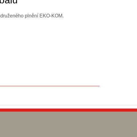
balů
u sdruženého plnění EKO-KOM.