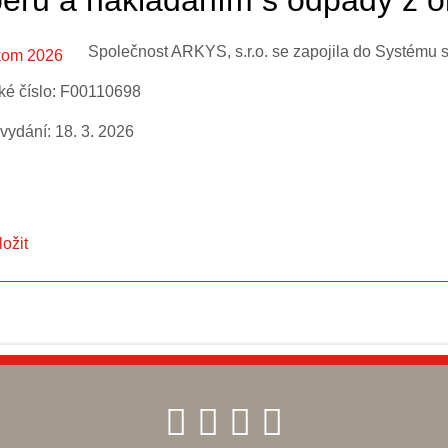
ěru a nakládáním s odpady z o
Společnost ARKYS, s.r.o. se zapojila do Systém
ské číslo: F00110698
vydání: 18. 3. 2026
ložit