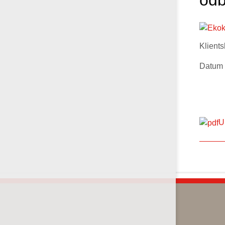
odb
Klient
Datum 
U