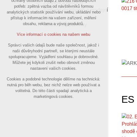
ochrany osobních údajů z důvodu následujících
Zatížení a nosnost
nutná pro provozování webu
potřeb: zpětná vazba od návštěvníků formou
Smluvní distributoři a prodejní
analytických statistik používání webu, ukládání nebo
udržení kontextu stránek (session):
místa
přístup k informacím na vašem zařízení, měření
případná přihlášení, volby jazyka, apod.
obsahu, reklama a vývoj produktů.
Obchodní podmínky
Volitelná cookies
Více informací o cookies na našem webu
analytická pro anonymizované
Správci vašich údajů bude naše společnost, jakož i
vyhodnocení návštěvnosti
naši důvěryhodní partneři, se kterými neustále
marketingová cookies
spolupracujeme. Vyjádření souhlasu je dobrovolné.
(Google,Sklik,Hotjar)
Můžete jej kdykoli zrušit nebo obnovit změnou
nastavení vašich cookies.
Více informací o cookies na našem webu
Cookies a podobné technologie dělíme na technická:
nutná pro běh webu, bez nichž nelze web používat a
volitelná. Do této části spadají analytická a
Přijmout všechny cookies
ES 
marketingová cookies.
Odmítnout vše