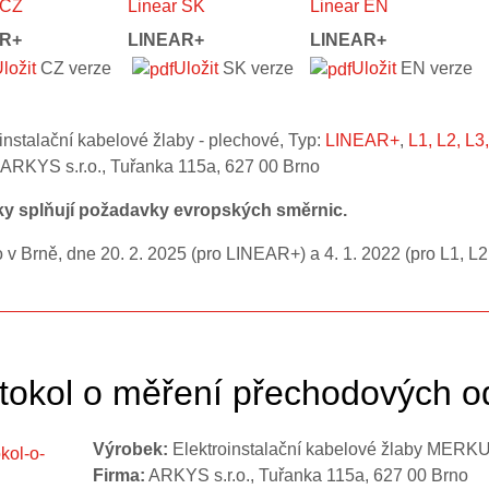
R+
LINEAR+
LINEAR+
ložit
CZ verze
Uložit
SK verze
Uložit
EN verze
instalační kabelové žlaby - plechové, Typ:
LINEAR+
,
L1, L2, L3
ARKYS s.r.o., Tuřanka 115a, 627 00 Brno
y splňují požadavky evropských směrnic.
v Brně, dne 20. 2. 2025 (pro LINEAR+) a 4. 1. 2022 (pro L1, L2,
tokol o měření přechodových o
Výrobek:
Elektroinstalační kabelové žlaby MERK
Firma:
ARKYS s.r.o., Tuřanka 115a, 627 00 Brno