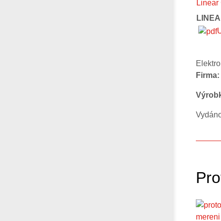
LINEA
U
Elektro
Firma:
Výrobk
Vydáno 
Pro