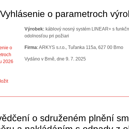
Vyhlásenie o parametroch výr
Výrobek:
káblový nosný systém LINEAR+ s funkč
odolnosťou pri požiari
Firma
: ARKYS s.r.o., Tuřanka 115a, 627 00 Brno
Vydáno v Brně, dne 9. 7. 2025
ložit
ědčení o sdruženém plnění sm