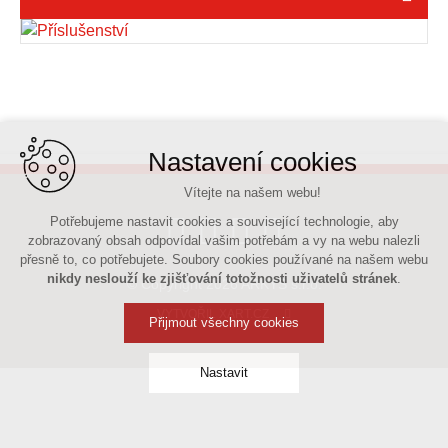
Nastavení cookies
Vítejte na našem webu!
Potřebujeme nastavit cookies a související technologie, aby
zobrazovaný obsah odpovídal vašim potřebám a vy na webu nalezli
přesně to, co potřebujete. Soubory cookies používané na našem webu
nikdy neslouží ke zjišťování totožnosti uživatelů stránek
.
© Copyright 2026 ARKYS s.r.o.
VYTVOŘIL XART.CZ
Přijmout všechny cookies
Nastavit
Technická cookies