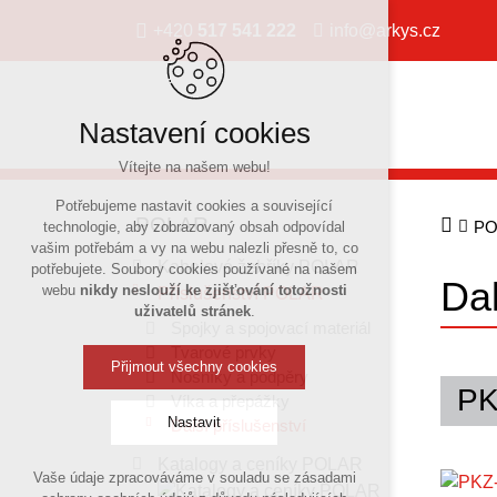
+420
517 541 222
info@arkys.cz
Nastavení cookies
Vítejte na našem webu!
Potřebujeme nastavit cookies a související
POLAR
PO
technologie, aby zobrazovaný obsah odpovídal
vašim potřebám a vy na webu nalezli přesně to, co
Kabelové žebříky POLAR
potřebujete. Soubory cookies používané na našem
Dal
webu
nikdy neslouží ke zjišťování totožnosti
Příslušenství POLAR
uživatelů stránek
.
Spojky a spojovací materiál
Tvarové prvky
Přijmout všechny cookies
Nosníky a podpěry
PK
Víka a přepážky
Nastavit
Další příslušenství
Katalogy a ceníky POLAR
Vaše údaje zpracováváme v souladu se zásadami
Technická cookies