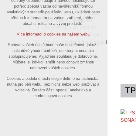
ochrany osobních údajů z důvodu následujících
nutná pro provozování webu
Požárně odolná montáž
potřeb: zpětná vazba od návštěvníků formou
analytických statistik používání webu, ukládání nebo
udržení kontextu stránek (session):
přístup k informacím na vašem zařízení, měření
případná přihlášení, volby jazyka, apod.
Certifikáty a osvědčení
obsahu, reklama a vývoj produktů.
2D výkresy a 3D modely
Volitelná cookies
Více informací o cookies na našem webu
Povrchová úprava a záruka
analytická pro anonymizované
Smluvní distributoři a prodejní
Správci vašich údajů bude naše společnost, jakož i
vyhodnocení návštěvnosti
místa
naši důvěryhodní partneři, se kterými neustále
marketingová cookies
Obchodní podmínky
spolupracujeme. Vyjádření souhlasu je dobrovolné.
(Google,Sklik,Hotjar)
Můžete jej kdykoli zrušit nebo obnovit změnou
nastavení vašich cookies.
Více informací o cookies na našem webu
Cookies a podobné technologie dělíme na technická:
nutná pro běh webu, bez nichž nelze web používat a
TP
volitelná. Do této části spadají analytická a
Přijmout všechny cookies
marketingová cookies.
PKZ-F
PKZ-F
Odmítnout vše
PKZ-F