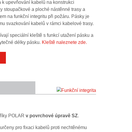
á k upevňování kabelů na konstrukci
ky stoupačkové a ploché nástěnné trasy a
m na funkční integritu při požáru. Pásky je
mu svazkování kabelů v rámci kabelové trasy.
vají speciální kleště s funkcí utažení pásku a
bytečné délky pásku.
Kleště naleznete zde.
objednací kód
A2
ARK-239581
ARK-239592
ARK-239593
ebříky POLAR
v povrchové úpravě SZ
.
určeny pro fixaci kabelů proti nechtěnému