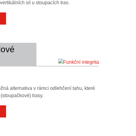
rtikálních sil u stoupacích tras.
objednací kód
v mm)
lové
ZZ
ARK-229831
ARK-229832
ARK-229833
ARK-229834
ná alternativa v rámci odlehčení tahu, které
 (stoupačkové) trasy.
ARK-229836
ARK-229837
ARK-229838
ARK-229839
L
objednací kód
[mm]
ARK-229842