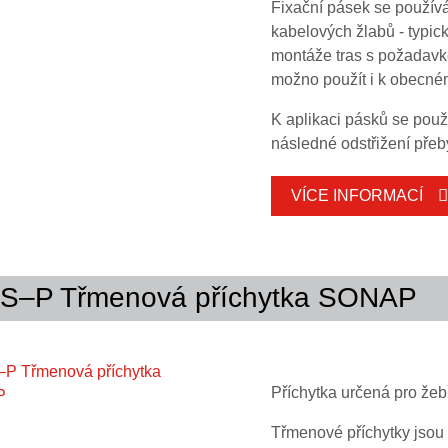
Fixační pásek se použív
kabelových žlabů - typic
montáže tras s požadavke
možno použít i k obecné
K aplikaci pásků se použí
následné odstřižení pře
VÍCE INFORMACÍ
L
B
označení
[mm]
[mm]
S–P Třmenová příchytka SONAP
I 200
200
4,9
I 360
360
7,9
I 500
500
7,9
Příchytka určená pro ž
Třmenové příchytky jsou 