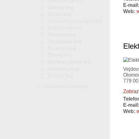
Středočeský kraj
E-mail
Ústecký kraj
Web:
Zlínský kraj
Distributoři a prodejci v SR
Bratislavský kraj
Trnavský kraj
Trenčianský kraj
Elekt
Nitranský kraj
Žilinský kraj
Banskobystrický kraj
Prešovský kraj
Vejdov
Olomo
Košický kraj
779 00
Obchodní podmínky
Zobraz
Telefo
E-mail
Web:
w