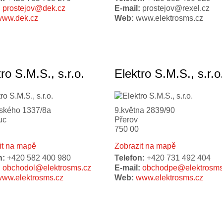
:
prostejov@dek.cz
E-mail:
prostejov@rexel.cz
www.dek.cz
Web:
www.elektro
sms.cz
ro S.M.S., s.r.o.
Elektro S.M.S., s.r.o
ského 1337/8a
9.května 2839/90
uc
Přerov
750 00
it na mapě
Zobrazit na mapě
n:
+420 582 400 980
Telefon:
+420 731 492 404
:
obchodol@elektrosms.cz
E-mail:
obchodpe@elektrosms
ww.elektrosms.cz
Web:
www.elektrosms.cz