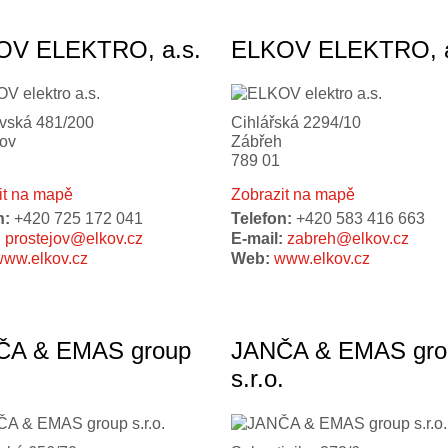
OV ELEKTRO, a.s.
ELKOV ELEKTRO, a
vská 481/200
Cihlářská 2294/10
jov
Zábřeh
789 01
it na mapě
Zobrazit na mapě
n:
+420 725 172 041
Telefon:
+420 583 416 663
:
prostejov@elkov.cz
E-mail:
zabreh@elkov.cz
ww.elkov.cz
Web:
www.elkov.cz
ČA & EMAS group
JANČA & EMAS gro
.
s.r.o.