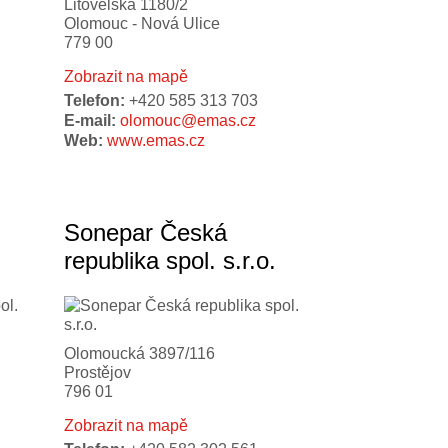
Litovelská 1180/2
Olomouc - Nová Ulice
779 00
Zobrazit na mapě
Telefon:
+420 585 313 703
E-mail:
olomouc@emas.cz
Web:
www.emas.cz
Sonepar Česká
republika spol. s.r.o.
Olomoucká 3897/116
Prostějov
796 01
Zobrazit na mapě