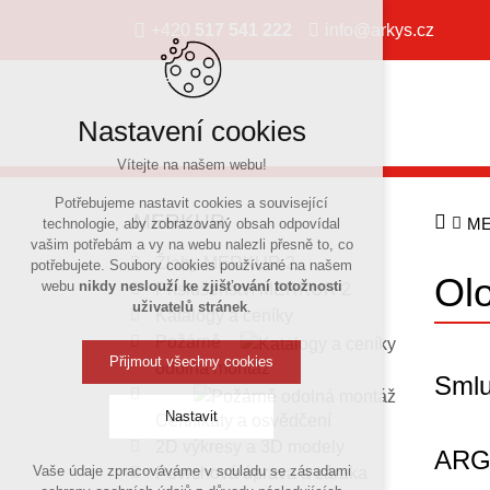
+420
517 541 222
info@arkys.cz
Nastavení cookies
Vítejte na našem webu!
Potřebujeme nastavit cookies a související
MERKUR
M
technologie, aby zobrazovaný obsah odpovídal
vašim potřebám a vy na webu nalezli přesně to, co
Žlaby MERKUR 2
potřebujete. Soubory cookies používané na našem
Ol
webu
nikdy neslouží ke zjišťování totožnosti
Příslušenství MERKUR 2
uživatelů stránek
.
Katalogy a ceníky
Požárně
Přijmout všechny cookies
odolná montáž
Smlu
Nastavit
Certifikáty a osvědčení
2D výkresy a 3D modely
ARG
Vaše údaje zpracováváme v souladu se zásadami
Povrchová úprava a záruka
Technická cookies