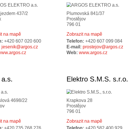
jezdem 437/2
Plumovská 841/37
k
Prostějov
796 01
it na mapě
Zobrazit na mapě
n:
+420 607 020 600
Telefon:
+420 607 099 084
:
jesenik@argos.cz
E-mail:
prostejov@argos.cz
www.argos.cz
Web:
www.argos.cz
a.s.
Elektro S.M.S. s.r.o.
lová 4698/22
Krapkova 28
jov
Prostějov
796 01
it na mapě
Zobrazit na mapě
n:
+420 735 768 276
Telefon:
+420 582 400 929