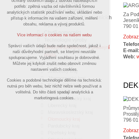
ochrany osobních údajů z důvodu následujících
Vlastnosti a výhody
nutná pro provozování webu
potřeb: zpětná vazba od návštěvníků formou
Zatížení a nosnost
analytických statistik používání webu, ukládání nebo
udržení kontextu stránek (session):
Za Pod
Kombinace žlabů na nosnících
přístup k informacím na vašem zařízení, měření
případná přihlášení, volby jazyka, apod.
Jesení
obsahu, reklama a vývoj produktů.
a podpěrách
790 01
Chytří pomocníci
Volitelná cookies
Více informací o cookies na našem webu
Zobraz
Technologie výroby
analytická pro anonymizované
Telefo
Správci vašich údajů bude naše společnost, jakož i
Smluvní distributoři a prodejní
vyhodnocení návštěvnosti
E-mail
naši důvěryhodní partneři, se kterými neustále
místa
marketingová cookies
Web:
spolupracujeme. Vyjádření souhlasu je dobrovolné.
(Google,Sklik,Hotjar)
Můžete jej kdykoli zrušit nebo obnovit změnou
Hl. m. Praha
nastavení vašich cookies.
Jihočeský kraj
Více informací o cookies na našem webu
Jihomoravský kraj
Cookies a podobné technologie dělíme na technická:
DEK 
Karlovarský kraj
nutná pro běh webu, bez nichž nelze web používat a
Kraj Vysočina
volitelná. Do této části spadají analytická a
Přijmout všechny cookies
marketingová cookies.
Královehradecký kraj
Liberecký kraj
Průmys
Moravskoslezský kraj
Odmítnout vše
Prostě
Olomoucký kraj
796 01
Pardubický kraj
Zobraz
Plzeňský kraj
Telefo