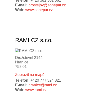
Telefon:
+420 582 302 561
E-mail:
prostejov@sonepar.cz
Web:
www.sonepar.cz
RAMI CZ s.r.o.
Družstevní 2144
Hranice
753 01
Zobrazit na mapě
Telefon:
+420 777 324 821
E-mail:
hranice@rami.cz
Web:
www.rami.cz