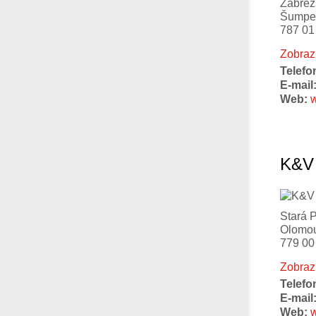
Zábřež
Šumpe
787 01
Zobraz
Telefo
E-mail
Web:
K&V
Stará 
Olomo
779 00
Zobraz
Telefo
E-mail
Web:
w