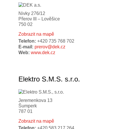
Nivky 276/12
Přerov III – Lověšice
750 02
Zobrazit na mapě
Telefon:
+420 735 768 702
E-mail:
prerov@dek.cz
Web:
www.dek.cz
Elektro S.M.S. s.r.o.
Jeremenkova 13
Šumperk
787 01
Zobrazit na mapě
Telefon:
+420 583 217 264