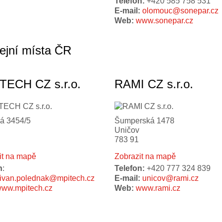
Telefon:
+420 585 758 531
E-mail:
olomouc@sonepar.cz
Web:
www.sonepar.cz
ejní místa ČR
TECH CZ s.r.o.
RAMI CZ s.r.o.
ká 3454/5
Šumperská 1478
Uničov
783 91
it na mapě
Zobrazit na mapě
n
:
Telefon:
+420 777 324 839
ivan.polednak@mpitech.cz
E-mail:
unicov@rami.cz
ww.mpitech.cz
Web:
www.rami.cz