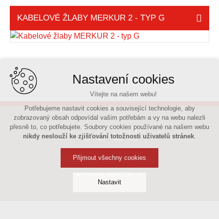
KABELOVÉ ŽLABY MERKUR 2 - TYP G
Nastavení cookies
Vítejte na našem webu!
Potřebujeme nastavit cookies a související technologie, aby
zobrazovaný obsah odpovídal vašim potřebám a vy na webu nalezli
přesně to, co potřebujete. Soubory cookies používané na našem webu
nikdy neslouží ke zjišťování totožnosti uživatelů stránek
.
Přijmout všechny cookies
© Copyright 2026 ARKYS s.r.o.
VYTVOŘIL XART.CZ
Nastavit
Technická cookies